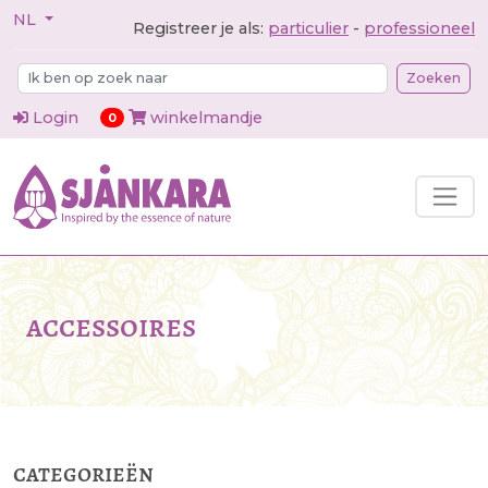
NL
Registreer je als:
particulier
-
professioneel
Zoeken
Login
winkelmandje
items in cart
0
accessoires
categorieën