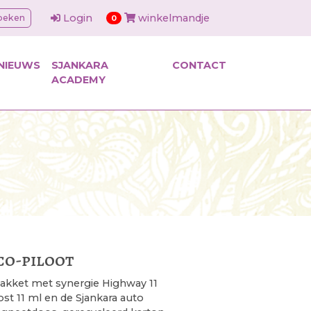
Login
winkelmandje
oeken
items in cart
0
NIEUWS
SJANKARA
CONTACT
ACADEMY
co-piloot
kket met synergie Highway 11
st 11 ml en de Sjankara auto