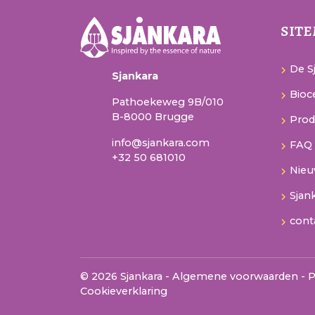
sit
De Sj
Sjankara
Bioce
Pathoekeweg 9B/010
B-8000 Brugge
Prod
info@sjankara.com
FAQ
+32 50 681010
Nie
Sjan
cont
© 2026 Sjankara -
Algemene voorwaarden
-
P
Cookieverklaring