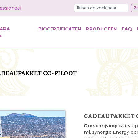
essioneel
Z
KARA
BIOCERTIFICATEN
PRODUCTEN
FAQ
E
adeaupakket co-piloot
cadeaupakket 
Omschrijving:
cadeaupa
ml, synergie Energy boo