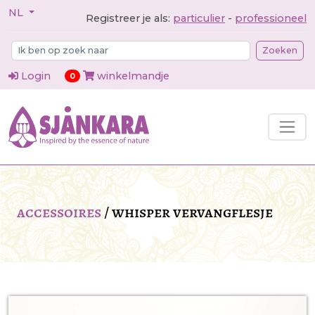
NL
Registreer je als:
particulier
-
professioneel
Zoeken
Login
winkelmandje
items in cart
0
accessoires
/
whisper vervangflesje