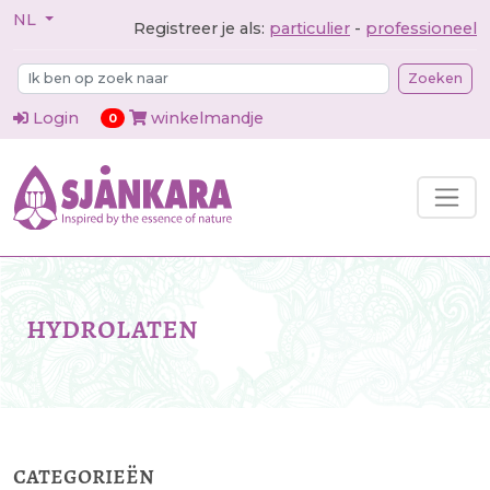
NL
Registreer je als:
particulier
-
professioneel
Zoeken
Login
winkelmandje
items in cart
0
hydrolaten
categorieën