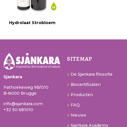
Hydrolaat Strobloem
sitemap
De Sjankara filosofie
Sjankara
Biocertificaten
Pathoekeweg 9B/010
B-8000 Brugge
Producten
info@sjankara.com
FAQ
+32 50 681010
Nieuws
Sjankara Academy