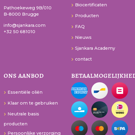
Biocertificaten
Pathoekeweg 9B/010
B-8000 Brugge
Producten
info@sjankara.com
FAQ
+32 50 681010
Nieuws
Sjankara Academy
contact
ons aanbod
betaalmogelijkhe
Essentiële oliën
Klaar om te gebruiken
Neutrale basis
producten
Persoonlijke verzorging