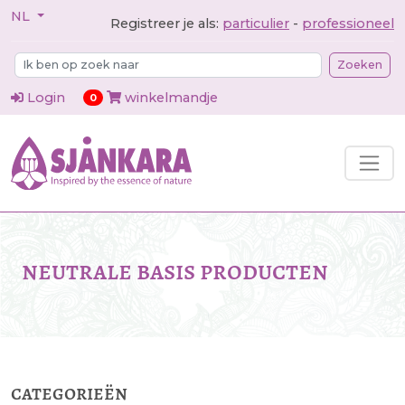
NL
Registreer je als:
particulier
-
professioneel
Zoeken
Login
winkelmandje
items in cart
0
neutrale basis producten
categorieën