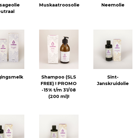
sageolie
Muskaatroosolie
Neemolie
utraal
gingsmelk
Shampoo (SLS
Sint-
FREE) ! PROMO
Janskruidolie
-15% t/m 31/08
(200 ml)!