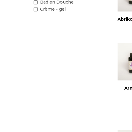
Bad en Douche
Crème - gel
Abriko
Arn