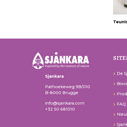
Teuni
sit
De Sj
Sjankara
Bioce
Pathoekeweg 9B/010
B-8000 Brugge
Prod
info@sjankara.com
FAQ
+32 50 681010
Nie
Sjan