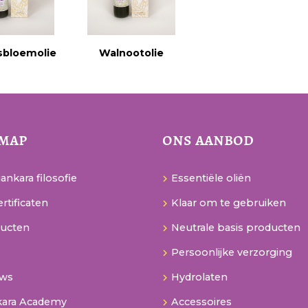
sbloemolie
Walnootolie
emap
ons aanbod
ankara filosofie
Essentiële oliën
rtificaten
Klaar om te gebruiken
ucten
Neutrale basis producten
Persoonlijke verzorging
uws
Hydrolaten
kara Academy
Accessoires