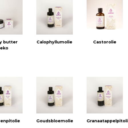
y butter
Calophyllumolie
Castorolie
eko
enpitolie
Goudsbloemolie
Granaatappelpitol