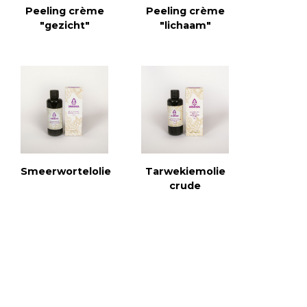
Peeling crème
Peeling crème
"gezicht"
"lichaam"
Smeerwortelolie
Tarwekiemolie
crude