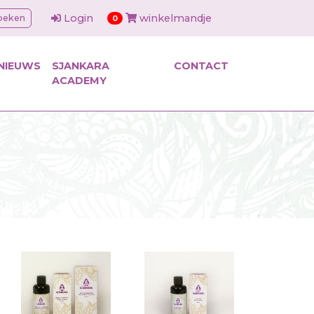
Login
winkelmandje
oeken
items in cart
0
NIEUWS
SJANKARA
CONTACT
ACADEMY