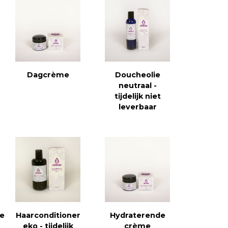
Dagcrème
Doucheolie
neutraal -
tijdelijk niet
leverbaar
ie
Haarconditioner
Hydraterende
eko - tijdelijk
crème