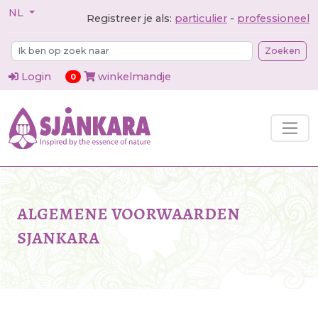
NL
Registreer je als:
particulier
-
professioneel
Zoeken
Login
winkelmandje
items in cart
0
algemene voorwaarden
sjankara