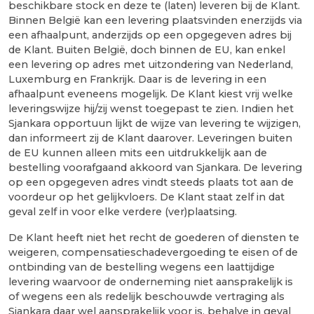
beschikbare stock en deze te (laten) leveren bij de Klant.
Binnen België kan een levering plaatsvinden enerzijds via
een afhaalpunt, anderzijds op een opgegeven adres bij
de Klant. Buiten België, doch binnen de EU, kan enkel
een levering op adres met uitzondering van Nederland,
Luxemburg en Frankrijk. Daar is de levering in een
afhaalpunt eveneens mogelijk. De Klant kiest vrij welke
leveringswijze hij/zij wenst toegepast te zien. Indien het
Sjankara opportuun lijkt de wijze van levering te wijzigen,
dan informeert zij de Klant daarover. Leveringen buiten
de EU kunnen alleen mits een uitdrukkelijk aan de
bestelling voorafgaand akkoord van Sjankara. De levering
op een opgegeven adres vindt steeds plaats tot aan de
voordeur op het gelijkvloers. De Klant staat zelf in dat
geval zelf in voor elke verdere (ver)plaatsing.
De Klant heeft niet het recht de goederen of diensten te
weigeren, compensatieschadevergoeding te eisen of de
ontbinding van de bestelling wegens een laattijdige
levering waarvoor de onderneming niet aansprakelijk is
of wegens een als redelijk beschouwde vertraging als
Sjankara daar wel aansprakelijk voor is, behalve in geval