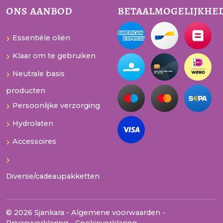
ons aanbod
betaalmogelijkhe
Essentiële oliën
Klaar om te gebruiken
Neutrale basis
producten
Persoonlijke verzorging
Hydrolaten
Accessoires
Diverse/cadeaupakketten
© 2026 Sjankara -
Algemene voorwaarden
-
Privacyverklaring
-
Cookieverklaring