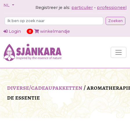
NL
Registreer je als:
particulier
-
professioneel
Zoeken
Login
winkelmandje
items in cart
0
diverse/cadeaupakketten
/
aromatherapie
de essentie