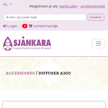
NL
Registreer je als:
particulier
-
professioneel
Zoeken
Login
winkelmandje
items in cart
0
accessoires
/
diffuser a300