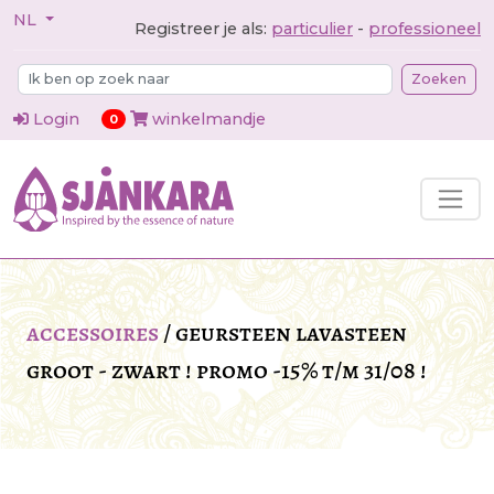
NL
Registreer je als:
particulier
-
professioneel
Zoeken
Login
winkelmandje
items in cart
0
accessoires
/
geursteen lavasteen
groot - zwart ! promo -15% t/m 31/08 !