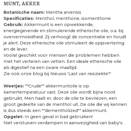
munt, akker
Botanische naam:
Mentha arvensis
Specificaties:
Menthol, menthone, isomenthone
Gebruik:
Akkermunt is een opwekkende,
energiegevende en stimulerende etherische olie, o.a. bij
oververmoeidheid. Zij verhoogt de concentratie en houdt
je alert. Deze etherische olie stimuleert de spijsvertering
en de lever.
Vooral geschikt voor mensen die problemen hebben
met het verteren van vetten. Een ideale etherische olie
als digestief na een zware maaltijd.
Zie ook onze blog bij Nieuws 'Last van reisziekte?'
Weetjes:
""Crude"" akkermuntolie is op
kamertemperatuur vast. Deze olie wordt bijna nooit
gebruikt. Men haalt er, door de olie te bevriezen, een
groot gedeelte van de menthol uit. De olie die wij kennen
is dus steeds een ""dementholized"" akkermunt.
Opgelet:
In geen geval in bad gebruiken!
Niet verstuiven-verdampen in aanwezigheid van baby's.