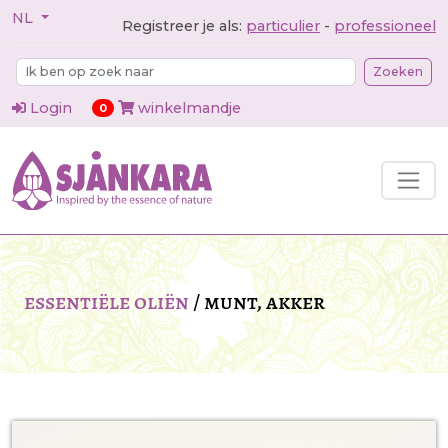
NL
Registreer je als:
particulier
-
professioneel
Zoeken
Login
winkelmandje
items in cart
0
essentiële oliën
/
munt, akker