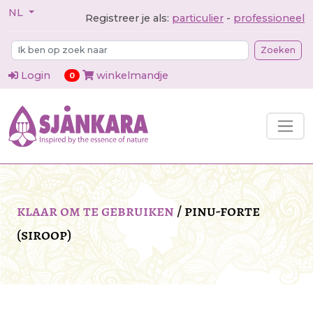
NL
Registreer je als:
particulier
-
professioneel
Zoeken
Login
winkelmandje
items in cart
0
klaar om te gebruiken
/
pinu-forte
(siroop)