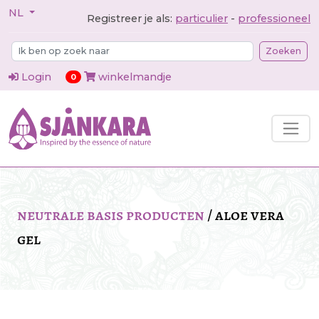
NL
Registreer je als:
particulier
-
professioneel
Zoeken
Login
winkelmandje
items in cart
0
neutrale basis producten
/
aloe vera
gel