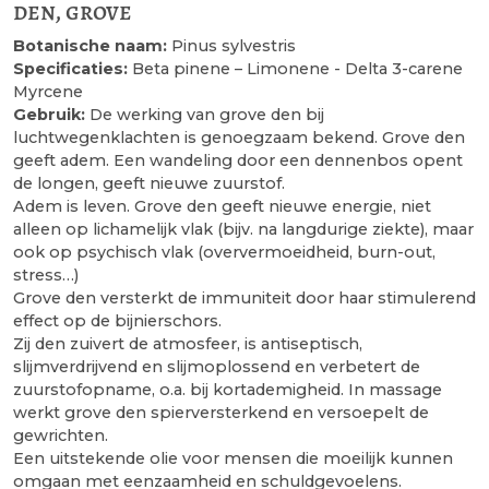
den, grove
Botanische naam:
Pinus sylvestris
Specificaties:
Beta pinene – Limonene - Delta 3-carene
Myrcene
Gebruik:
De werking van grove den bij
luchtwegenklachten is genoegzaam bekend. Grove den
geeft adem. Een wandeling door een dennenbos opent
de longen, geeft nieuwe zuurstof.
Adem is leven. Grove den geeft nieuwe energie, niet
alleen op lichamelijk vlak (bijv. na langdurige ziekte), maar
ook op psychisch vlak (oververmoeidheid, burn-out,
stress…)
Grove den versterkt de immuniteit door haar stimulerend
effect op de bijnierschors.
Zij den zuivert de atmosfeer, is antiseptisch,
slijmverdrijvend en slijmoplossend en verbetert de
zuurstofopname, o.a. bij kortademigheid. In massage
werkt grove den spierversterkend en versoepelt de
gewrichten.
Een uitstekende olie voor mensen die moeilijk kunnen
omgaan met eenzaamheid en schuldgevoelens.