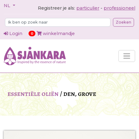
NL
Registreer je als:
particulier
-
professioneel
Zoeken
Login
winkelmandje
items in cart
0
essentiële oliën
/
den, grove