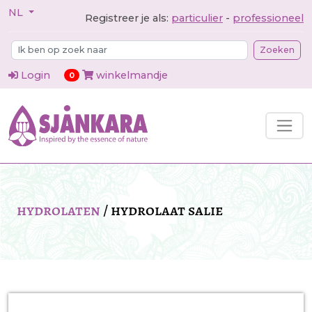
NL
Registreer je als:
particulier
-
professioneel
Zoeken
Login
winkelmandje
items in cart
0
hydrolaten
/
hydrolaat salie