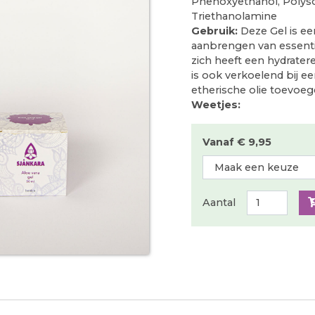
Phenoxyethanol, Polyso
Triethanolamine
Gebruik:
Deze Gel is ee
aanbrengen van essentië
zich heeft een hydratere
is ook verkoelend bij e
etherische olie toevoeg
Weetjes:
Vanaf € 9,95
Aantal