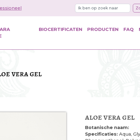
essioneel
Z
KARA
BIOCERTIFICATEN
PRODUCTEN
FAQ
E
loe vera gel
aloe vera gel
Botanische naam:
Specificaties:
Aqua, Glyc