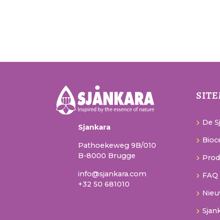
sit
De Sj
Sjankara
Bioce
Pathoekeweg 9B/010
B-8000 Brugge
Prod
info@sjankara.com
FAQ
+32 50 681010
Nie
Sjan