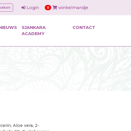
Login
winkelmandje
oeken
items in cart
0
NIEUWS
SJANKARA
CONTACT
ACADEMY
erin, Aloe vera, 2-