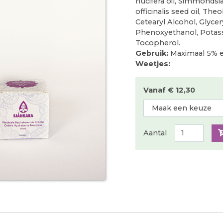
nucifera oil, Simmondsia
officinalis seed oil, Th
Cetearyl Alcohol, Glycer
Phenoxyethanol, Potass
Tocopherol.
Gebruik:
Maximaal 5% e
Weetjes:
Vanaf € 12,30
Aantal