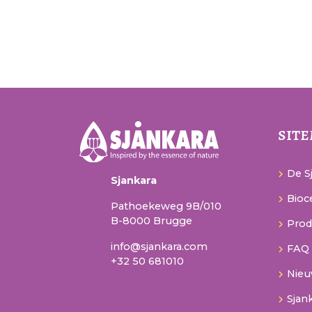
sit
De Sj
Sjankara
Bioce
Pathoekeweg 9B/010
B-8000 Brugge
Prod
info@sjankara.com
FAQ
+32 50 681010
Nie
Sjan