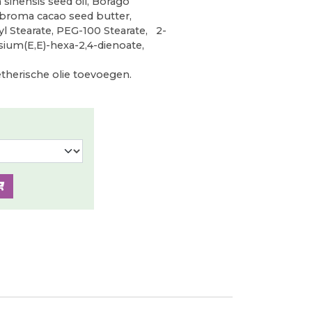
 sinensis seed oil, Borago
eobroma cacao seed butter,
yl Stearate, PEG-100 Stearate, 2-
ium(E,E)-hexa-2,4-dienoate,
therische olie toevoegen.