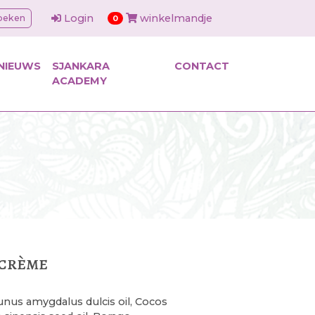
Login
winkelmandje
oeken
items in cart
0
NIEUWS
SJANKARA
CONTACT
ACADEMY
 crème
nus amygdalus dulcis oil, Cocos