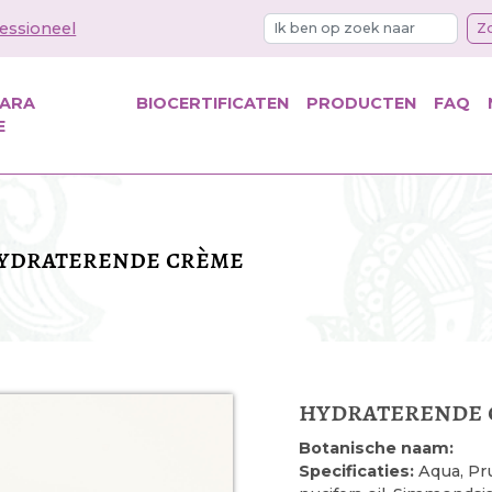
essioneel
Z
KARA
BIOCERTIFICATEN
PRODUCTEN
FAQ
E
ydraterende crème
hydraterende
Botanische naam:
Specificaties:
Aqua, Pru