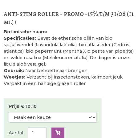
anti-sting roller - promo -15% t/m 31/08 (11
ml) !
Botanische naam:
Specificaties:
Bevat de etherische oliën van bio
spijklavendel (Lavandula latifolia), bio atlasceder (Cedrus
atlantica), bio pepermunt (Mentha X piperita var. piperita)
en wilde rosalina (Melaleuca ericifolia). De drager is onze
liquid aloë vera gel.
Gebruik:
Naar behoefte aanbrengen.
Weetjes:
Verzacht bij insectensteken, kalmeert jeuk.
Verpakt in een handige glazen roller.
Prijs € 10,10
Aantal