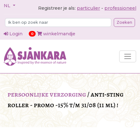
NL
Registreer je als:
particulier
-
professioneel
Zoeken
Login
winkelmandje
items in cart
0
persoonlijke verzorging
/
anti-sting
roller - promo -15% t/m 31/08 (11 ml) !