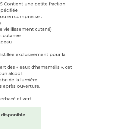
 5 Contient une petite fraction
spécifiée
 ou en compresse :
u
le vieillissement cutané)
on cutanée
a peau
istillée exclusivement pour la
.
art des « eaux d'hamamélis », cet
cun alcool.
abri de la lumière.
is après ouverture.
rbacé et vert.
 disponible