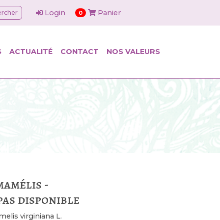
Login
Panier
rcher
articles dans le panier
0
S
ACTUALITÉ
CONTACT
NOS VALEURS
amélis -
as disponible
lis virginiana L.