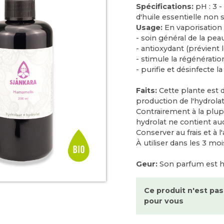
Spécifications:
pH : 3 -
d'huile essentielle non 
Usage:
En vaporisation
- soin général de la pea
- antioxydant (prévient 
- stimule la régénérati
- purifie et désinfecte l
Faits:
Cette plante est d
production de l'hydrolat
Contrairement à la plup
hydrolat ne contient au
Conserver au frais et à l'
À utiliser dans les 3 mo
Geur:
Son parfum est he
Ce produit n'est pas
pour vous