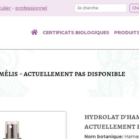
culier
-
professionnel
Che
CERTIFICATS BIOLOGIQUES
PRODUIT
élis - actuellement pas disponible
hydrolat d'ham
actuellement p
Nom botanique:
Hamame