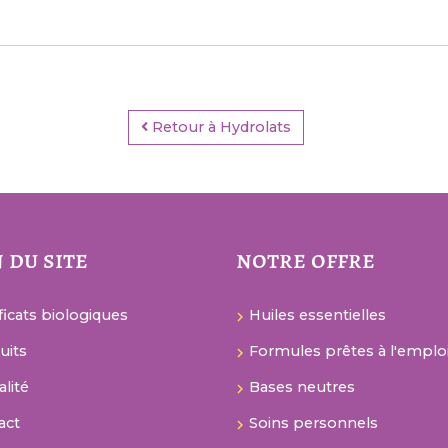
Retour à Hydrolats
 du site
notre offre
ficats biologiques
Huiles essentielles
uits
Formules prêtes à l'emplo
alité
Bases neutres
act
Soins personnels