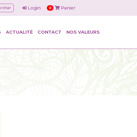
Login
Panier
rcher
articles dans le panier
0
S
ACTUALITÉ
CONTACT
NOS VALEURS