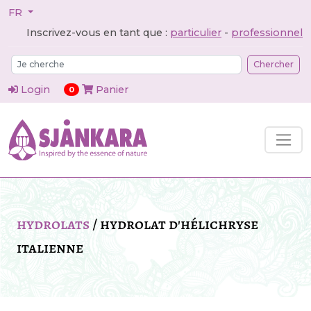
FR
Inscrivez-vous en tant que :
particulier
-
professionnel
Chercher
Login
Panier
articles dans le panier
0
hydrolats
/
hydrolat d'hélichryse
italienne