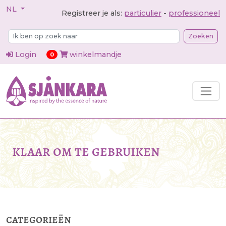
NL
Registreer je als:
particulier
-
professioneel
Zoeken
Login
winkelmandje
items in cart
0
klaar om te gebruiken
categorieën