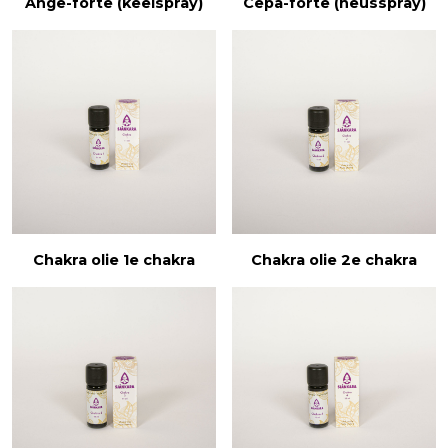
Ange-forte (keelspray)
Cepa-forte (neusspray)
Chakra olie 1e chakra
Chakra olie 2e chakra