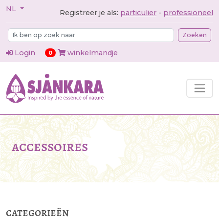
NL
Registreer je als:
particulier
-
professioneel
Zoeken
Login
winkelmandje
items in cart
0
accessoires
categorieën