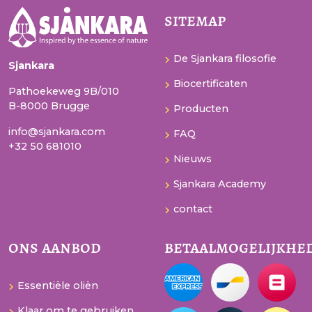
sitemap
De Sjankara filosofie
Sjankara
Biocertificaten
Pathoekeweg 9B/010
B-8000 Brugge
Producten
info@sjankara.com
FAQ
+32 50 681010
Nieuws
Sjankara Academy
contact
ons aanbod
betaalmogelijkhe
Essentiële oliën
Klaar om te gebruiken