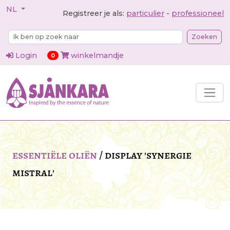
NL
Registreer je als:
particulier
-
professioneel
Zoeken
Login
winkelmandje
items in cart
0
essentiële oliën
/
display 'synergie
mistral'