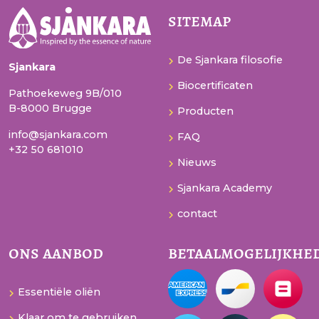
sitemap
De Sjankara filosofie
Sjankara
Biocertificaten
Pathoekeweg 9B/010
B-8000 Brugge
Producten
info@sjankara.com
FAQ
+32 50 681010
Nieuws
Sjankara Academy
contact
ons aanbod
betaalmogelijkhe
Essentiële oliën
Klaar om te gebruiken