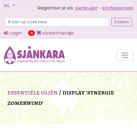
NL
Registreer je als:
particulier
-
professioneel
Zoeken
Login
winkelmandje
items in cart
0
essentiële oliën
/
display 'synergie
zomerwind'