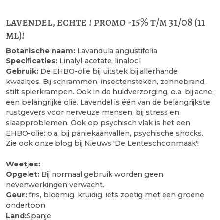
lavendel, echte ! promo -15% t/m 31/08 (11
ml)!
Botanische naam:
Lavandula angustifolia
Specificaties:
Linalyl-acetate, linalool
Gebruik:
De EHBO-olie bij uitstek bij allerhande
kwaaltjes. Bij schrammen, insectensteken, zonnebrand,
stilt spierkrampen. Ook in de huidverzorging, o.a. bij acne,
een belangrijke olie. Lavendel is één van de belangrijkste
rustgevers voor nerveuze mensen, bij stress en
slaapproblemen. Ook op psychisch vlak is het een
EHBO-olie: o.a. bij paniekaanvallen, psychische shocks.
Zie ook onze blog bij Nieuws 'De Lenteschoonmaak'!
Weetjes:
Opgelet:
Bij normaal gebruik worden geen
nevenwerkingen verwacht.
Geur:
fris, bloemig, kruidig, iets zoetig met een groene
ondertoon
Land:
Spanje