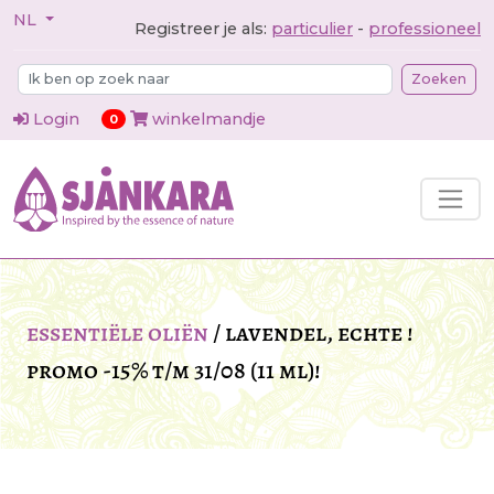
NL
Registreer je als:
particulier
-
professioneel
Zoeken
Login
winkelmandje
items in cart
0
essentiële oliën
/
lavendel, echte !
promo -15% t/m 31/08 (11 ml)!