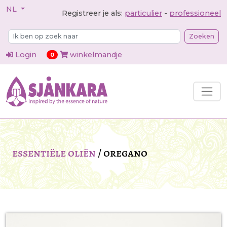
NL
Registreer je als:
particulier
-
professioneel
Zoeken
Login
winkelmandje
items in cart
0
essentiële oliën
/
oregano