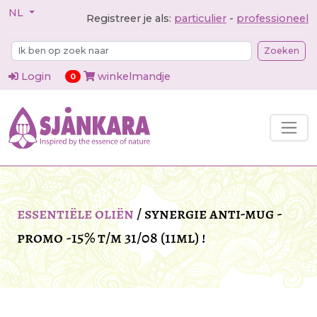
NL
Registreer je als:
particulier
-
professioneel
Zoeken
Login
winkelmandje
items in cart
0
essentiële oliën
/
synergie anti-mug -
promo -15% t/m 31/08 (11ml) !