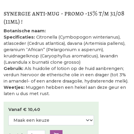
synergie anti-mug - promo -15% t/m 31/08
(11ml) !
Botanische naam:
Specificaties:
Citronella (Cymbopogon winterianus),
atlasceder (Cedrus atlantica), davana (Artemisia pallens),
geranium “African” (Pelargonium x asperum),
kruidnagelknop (Caryophyllus aromaticus), lavandin
(Lavandula x burnatii clone grosso)
Gebruik:
Als huidolie of lotion op de huid aanbrengen;
verdun hiervoor de etherische olie in een drager (tot 3%
in amandel- of een andere draagolie, hydraterende melk).
Weetjes:
Muggen hebben een hekel aan deze geur en
laten u dus met rust.
Vanaf € 10,40